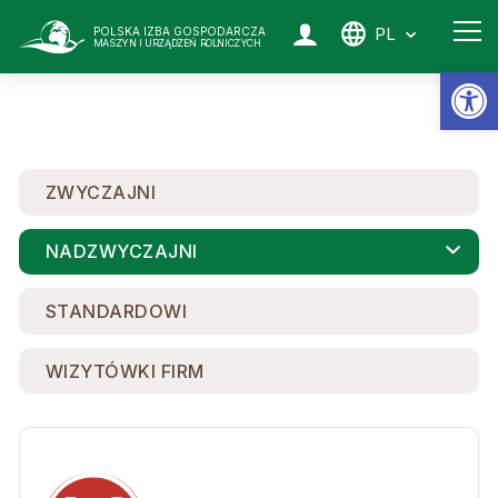
PL
POLSKA IZBA GOSPODARCZA
MASZYN I URZĄDZEŃ ROLNICZYCH
Ot
ZWYCZAJNI
NADZWYCZAJNI
STANDARDOWI
WIZYTÓWKI FIRM