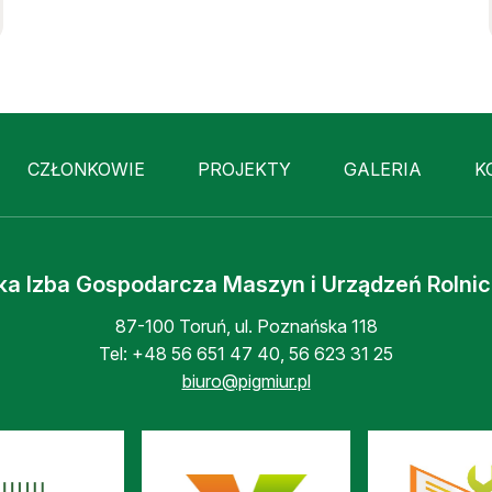
CZŁONKOWIE
PROJEKTY
GALERIA
K
ka Izba Gospodarcza Maszyn i Urządzeń Rolni
87-100 Toruń, ul. Poznańska 118
Tel:
+48 56 651 47 40
,
56 623 31 25
biuro@pigmiur.pl