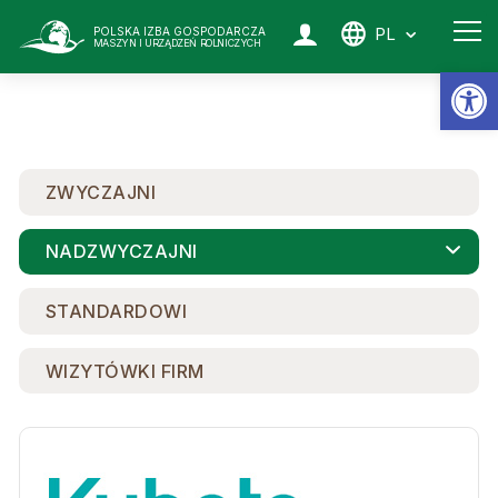
PL
POLSKA IZBA GOSPODARCZA
MASZYN I URZĄDZEŃ ROLNICZYCH
Ot
ZWYCZAJNI
NADZWYCZAJNI
STANDARDOWI
WIZYTÓWKI FIRM