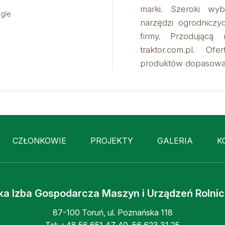
marki. Szeroki wyb
gle
narzędzi ogrodniczyc
firmy. Przodującą
traktor.com.pl. Of
produktów dopasowan
CZŁONKOWIE
PROJEKTY
GALERIA
K
ka Izba Gospodarcza Maszyn i Urządzeń Rolni
87-100 Toruń, ul. Poznańska 118
Tel:
+48 56 651 47 40
,
56 623 31 25