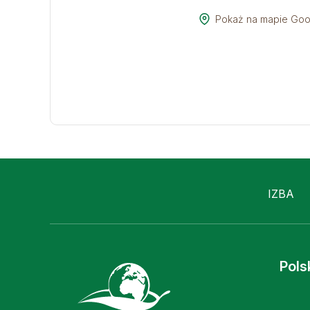
Pokaż na mapie Goo
IZBA
Pols