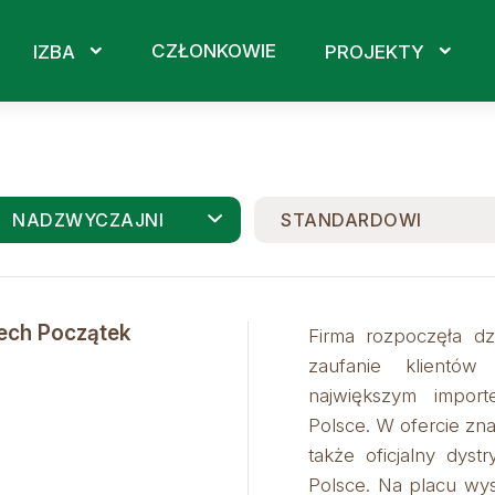
CZŁONKOWIE
IZBA
PROJEKTY
NADZWYCZAJNI
STANDARDOWI
ech Początek
Firma rozpoczęła dz
zaufanie klientów
największym impor
Polsce. W ofercie zna
także oficjalny dyst
Polsce. Na placu wys