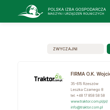
POLSKA IZBA GOSPODARCZA
MASZYN I URZĄDZEŃ ROLNICZYCH
ZWYCZAJNI
FIRMA O.K. Wojci
35-615 Rzeszów
Leszka Czarnego 8
tel. +48
1
7 858 58 58
www.traktor.com.pl/pl/
info@traktor.com.pl