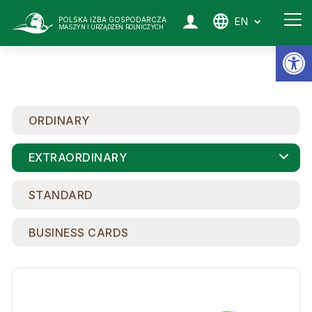
EN
POLSKA IZBA GOSPODARCZA
MASZYN I URZĄDZEŃ ROLNICZYCH
Op
ORDINARY
EXTRAORDINARY
STANDARD
BUSINESS CARDS