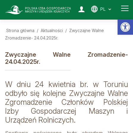
PL
POLSKA IZBA GOSPODARCZA
MASZYN I URZĄDZEŃ ROLNICZYCH
Ot
Strona główna
/
Aktualności
/
Zwyczajne Walne
Zromadzenie- 24.04.2025r.
Zwyczajne Walne Zromadzenie-
24.04.2025r.
W dniu 24 kwietnia br. w Toruniu
odbyło się kolejne Zwyczajne Walne
Zgromadzenie Członków Polskiej
Izby Gospodarczej Maszyn i
Urządzeń Rolniczych.