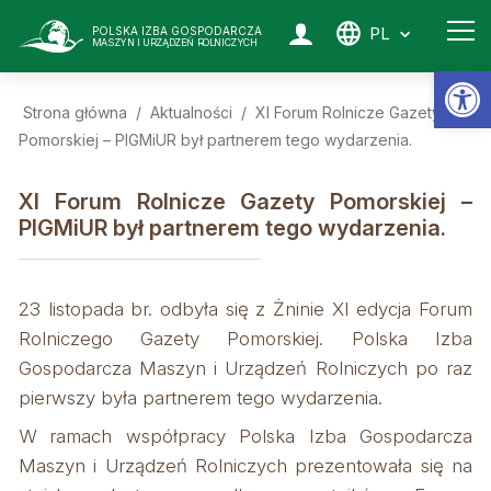
PL
POLSKA IZBA GOSPODARCZA
MASZYN I URZĄDZEŃ ROLNICZYCH
Ot
Strona główna
/
Aktualności
/
XI Forum Rolnicze Gazety
Pomorskiej – PIGMiUR był partnerem tego wydarzenia.
XI Forum Rolnicze Gazety Pomorskiej –
PIGMiUR był partnerem tego wydarzenia.
23 listopada br. odbyła się z Żninie XI edycja Forum
Rolniczego Gazety Pomorskiej. Polska Izba
Gospodarcza Maszyn i Urządzeń Rolniczych po raz
pierwszy była partnerem tego wydarzenia.
W ramach współpracy Polska Izba Gospodarcza
Maszyn i Urządzeń Rolniczych prezentowała się na