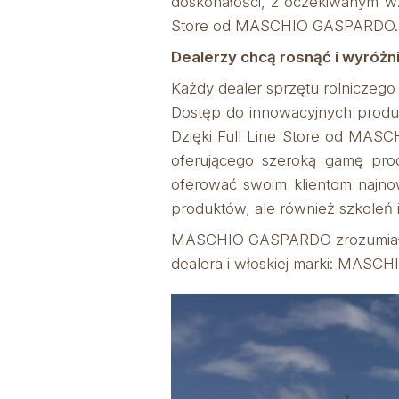
doskonałości, z oczekiwanym wzr
Store od MASCHIO GASPARDO.
Dealerzy chcą rosnąć i wyróżni
Każdy dealer sprzętu rolniczego 
Dostęp do innowacyjnych produktó
Dzięki Full Line Store od MAS
oferującego szeroką gamę pro
oferować swoim klientom najnow
produktów, ale również szkoleń 
MASCHIO GASPARDO zrozumiało te 
dealera i włoskiej marki: MASC