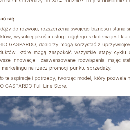
ostem sprzedaży do 30% rocznie? To jest dokładnie to, 
ać się
dąży do rozwoju, rozszerzenia swojego biznesu i stania s
w, wysokiej jakości usług i ciągłego szkolenia jest kluc
CHIO GASPARDO, dealerzy mogą korzystać z uprzywilejow
duktów, które mogą zaspokoić wszystkie etapy cyklu
sze innowacje i zaawansowane rozwiązania, mając stał
i marketingu na rzecz promocji punktu sprzedaży.
aspiracje i potrzeby, tworząc model, który pozwala na 
HIO GASPARDO Full Line Store.