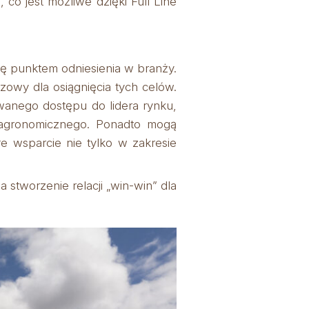
co jest możliwe dzięki Full Line
ię punktem odniesienia w branży.
zowy dla osiągnięcia tych celów.
anego dostępu do lidera rynku,
 agronomicznego. Ponadto mogą
e wsparcie nie tylko w zakresie
stworzenie relacji „win-win” dla