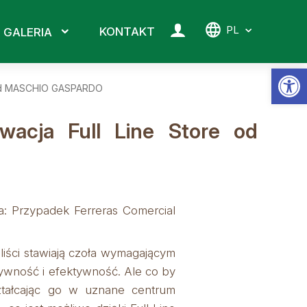
PL
KONTAKT
GALERIA
Ot
e od MASCHIO GASPARDO
wacja Full Line Store od
: Przypadek Ferreras Comercial
liści stawiają czoła wymagającym
tywność i efektywność. Ale co by
ształcając go w uznane centrum