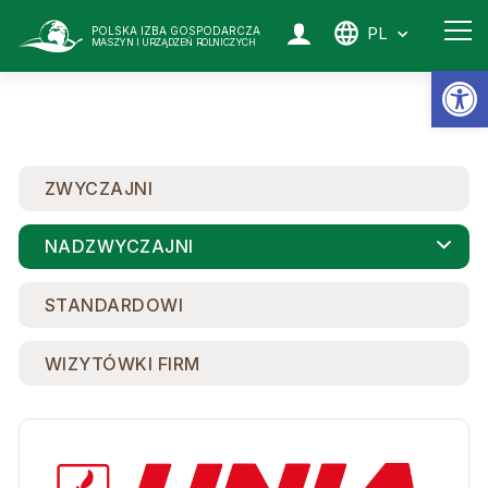
PL
POLSKA IZBA GOSPODARCZA
MASZYN I URZĄDZEŃ ROLNICZYCH
Ot
ZWYCZAJNI
NADZWYCZAJNI
STANDARDOWI
WIZYTÓWKI FIRM