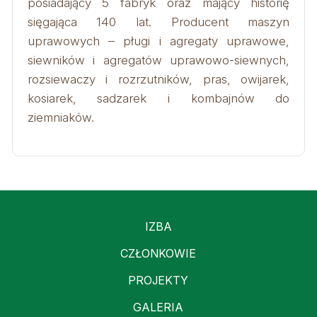
posiadający 5 fabryk oraz mający historię
sięgająca 140 lat. Producent maszyn
uprawowych – pługi i agregaty uprawowe,
siewników i agregatów uprawowo-siewnych,
rozsiewaczy i rozrzutników, pras, owijarek,
kosiarek, sadzarek i kombajnów do
ziemniaków.
IZBA
CZŁONKOWIE
PROJEKTY
GALERIA