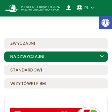
PL
POLSKA IZBA GOSPODARCZA
MASZYN I URZĄDZEŃ ROLNICZYCH
Ot
ZWYCZAJNI
NADZWYCZAJNI
STANDARDOWI
WIZYTÓWKI FIRM