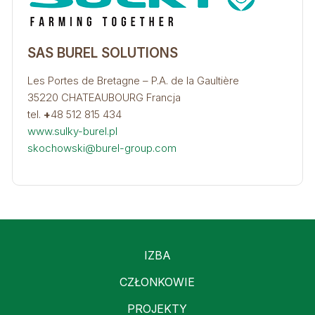
SAS BUREL SOLUTIONS
Les Portes de Bretagne – P.A. de la Gaultière
35220 CHATEAUBOURG Francja
tel.
+
48 512 815 434
www.sulky-burel.pl
skochowski@burel-group.com
IZBA
CZŁONKOWIE
PROJEKTY