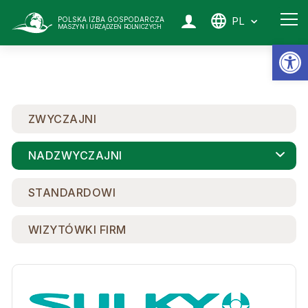
PL
POLSKA IZBA GOSPODARCZA
MASZYN I URZĄDZEŃ ROLNICZYCH
Ot
ZWYCZAJNI
NADZWYCZAJNI
STANDARDOWI
WIZYTÓWKI FIRM