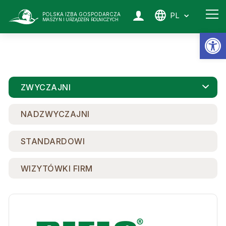
PL
POLSKA IZBA GOSPODARCZA
MASZYN I URZĄDZEŃ ROLNICZYCH
Ot
ZWYCZAJNI
NADZWYCZAJNI
STANDARDOWI
WIZYTÓWKI FIRM