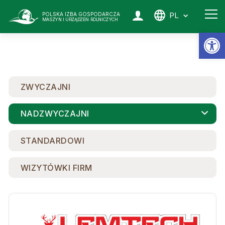
PL
POLSKA IZBA GOSPODARCZA
MASZYN I URZĄDZEŃ ROLNICZYCH
Ot
ZWYCZAJNI
NADZWYCZAJNI
STANDARDOWI
WIZYTÓWKI FIRM