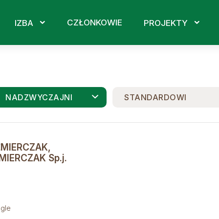
CZŁONKOWIE
IZBA
PROJEKTY
NADZWYCZAJNI
STANDARDOWI
ŹMIERCZAK,
IERCZAK Sp.j.
gle