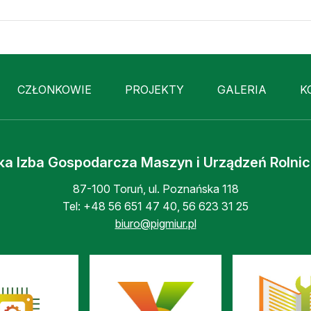
CZŁONKOWIE
PROJEKTY
GALERIA
K
ka Izba Gospodarcza Maszyn i Urządzeń Rolni
87-100 Toruń, ul. Poznańska 118
Tel:
+48 56 651 47 40
,
56 623 31 25
biuro@pigmiur.pl