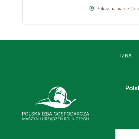
Pokaż na mapie Goo
IZBA
Pols