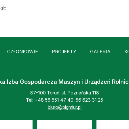
gle
CZŁONKOWIE
PROJEKTY
GALERIA
K
ka Izba Gospodarcza Maszyn i Urządzeń Rolni
87-100 Toruń, ul. Poznańska 118
Tel:
+48 56 651 47 40
,
56 623 31 25
biuro@pigmiur.pl