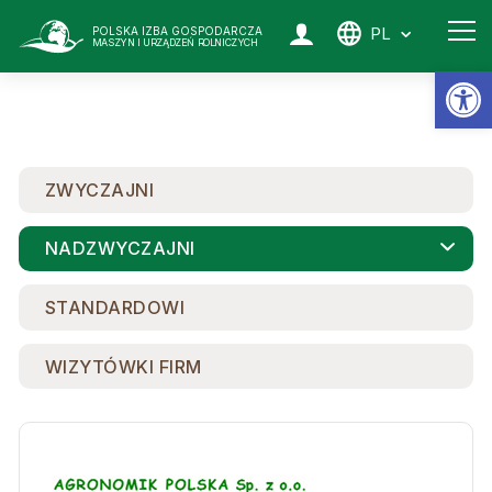
PL
POLSKA IZBA GOSPODARCZA
MASZYN I URZĄDZEŃ ROLNICZYCH
Ot
ZWYCZAJNI
NADZWYCZAJNI
STANDARDOWI
WIZYTÓWKI FIRM