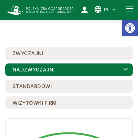
PL
POLSKA IZBA GOSPODARCZA
MASZYN I URZĄDZEŃ ROLNICZYCH
Ot
ZWYCZAJNI
NADZWYCZAJNI
STANDARDOWI
WIZYTÓWKI FIRM