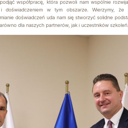
odjąć współpracę, która pozwoli nam wspólnie rozwij
ą i doświadczeniem w tym obszarze. Wierzymy, że
mianie doświadczeń uda nam się stworzyć solidne podsta
arówno dla naszych partnerów, jak i uczestników szkoleń