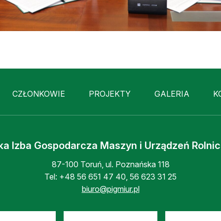
CZŁONKOWIE
PROJEKTY
GALERIA
K
ka Izba Gospodarcza Maszyn i Urządzeń Rolni
87-100 Toruń, ul. Poznańska 118
Tel:
+48 56 651 47 40
,
56 623 31 25
biuro@pigmiur.pl