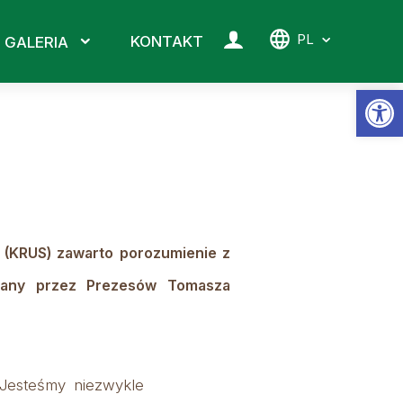
PL
KONTAKT
GALERIA
Ot
o (KRUS)
zawarto porozumienie z
isany przez Prezesów Tomasza
 Jesteśmy niezwykle