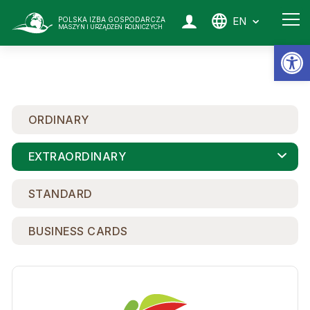
EN
POLSKA IZBA GOSPODARCZA
MASZYN I URZĄDZEŃ ROLNICZYCH
Op
ORDINARY
EXTRAORDINARY
STANDARD
BUSINESS CARDS