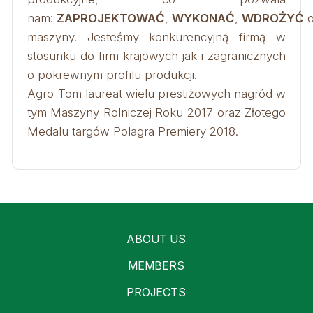
nam:
ZAPROJEKTOWAĆ
,
WYKONAĆ
,
WDROŻYĆ
o
maszyny. Jesteśmy konkurencyjną firmą w
stosunku do firm krajowych jak i zagranicznych
o pokrewnym profilu produkcji.
Agro-Tom laureat wielu prestiżowych nagród w
tym Maszyny Rolniczej Roku 2017 oraz Złotego
Medalu targów Polagra Premiery 2018.
ABOUT US
MEMBERS
PROJECTS