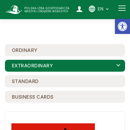
EN
POLSKA IZBA GOSPODARCZA
MASZYN I URZĄDZEŃ ROLNICZYCH
Op
ORDINARY
EXTRAORDINARY
STANDARD
BUSINESS CARDS