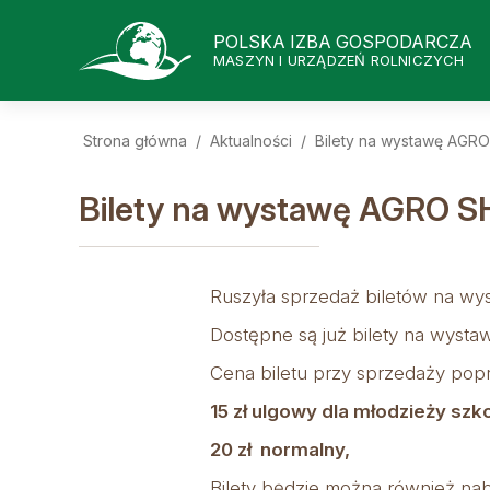
POLSKA IZBA GOSPODARCZA
MASZYN I URZĄDZEŃ ROLNICZYCH
Strona główna
/
Aktualności
/
Bilety na wystawę AG
Bilety na wystawę AGRO 
Ruszyła sprzedaż biletów na 
Dostępne są już bilety na wysta
Cena biletu przy sprzedaży poprz
15 zł ulgowy dla młodzieży szk
20 zł normalny,
Bilety będzie można również nab