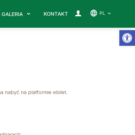
PL
KONTAKT
GALERIA
Ot
 nabyć na platformie ebilet.
ednarach: