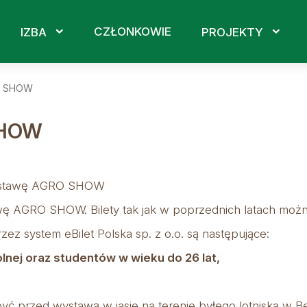
CZŁONKOWIE
IZBA
PROJEKTY
RO SHOW
SHOW
wystawę AGRO SHOW
wę AGRO SHOW. Bilety tak jak w poprzednich latach można
ez system eBilet Polska sp. z o.o. są następujące:
olnej oraz studentów w wieku do 26 lat,
yć przed wystawą w jasie na terenie byłego lotniska w B