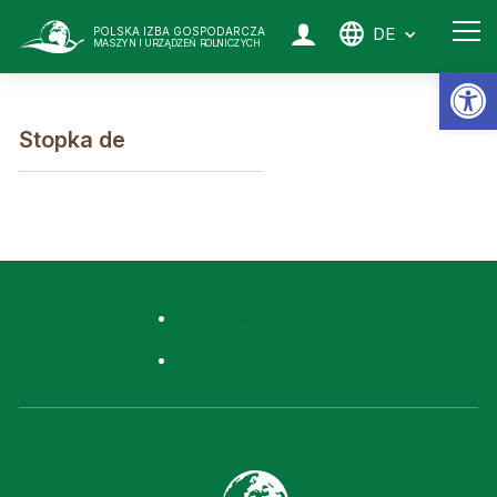
DE
POLSKA IZBA GOSPODARCZA
MASZYN I URZĄDZEŃ ROLNICZYCH
Op
Stopka de
Homepage
Stopka de